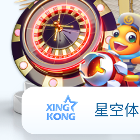
所有信息将安全地存储在中国
数据泄露与滥用。
7. 用户的权利
您有权对所提交的信息进行以
查看、更改或删除已提交的
随时注销您的账号
撤回某些授权权限，如关闭
相关操作可在“设置”页面中完
8. 未成年人保护
本平台主要面向成年用户，未
相关数据。