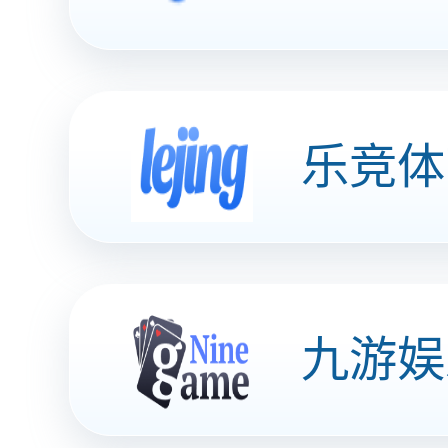
数据安全 全方位防护
在开云手机官方版在线入口平台，数据防护不仅
基本责任。我们从用户访问到操作全流程建立安
险。
多重加密策略，防止数据泄露
AI 风控引擎，监测账户异常行为
开云手机官方版在线入口支持跨设备安全同步