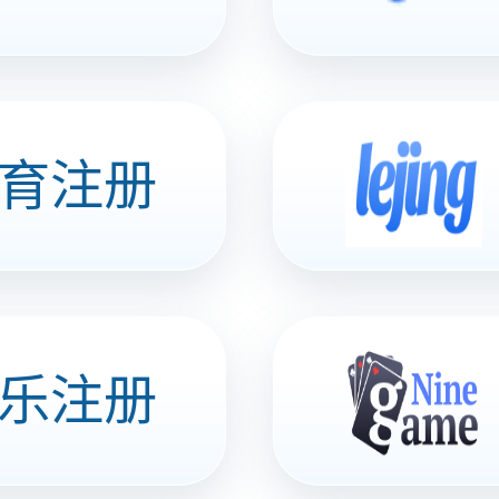
是底层机制，更是平台运营的
全通道，有效防范多类潜在风
我们不仅构建
，增强访问防护