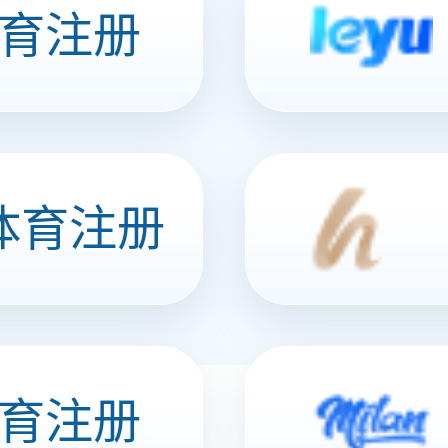
时延
带宽吞吐
数
ms
14.2 TB
1