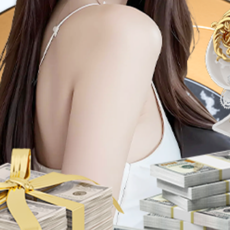
规用途：
事直播、社区交流等服务
口平台性能、提升服务稳定性
性化通知与提示
托处理
息分享给非相关第三方。仅在以下情况下进行合理使用：
服务提供商合作
提供必要信息
重组）引发的数据转移