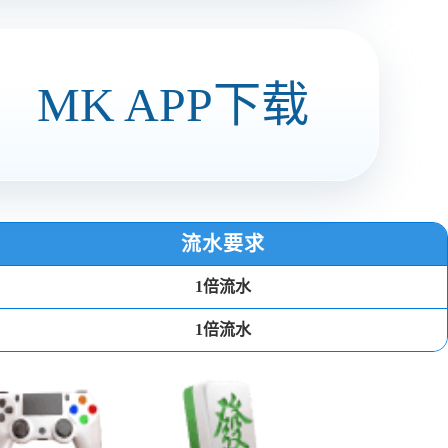
爱游戏在线官网
华体会体育平台官方网站
爱游戏·体育